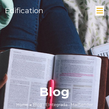
Edification
Blog
Home
»
Blog - EIntegrada - MailSender